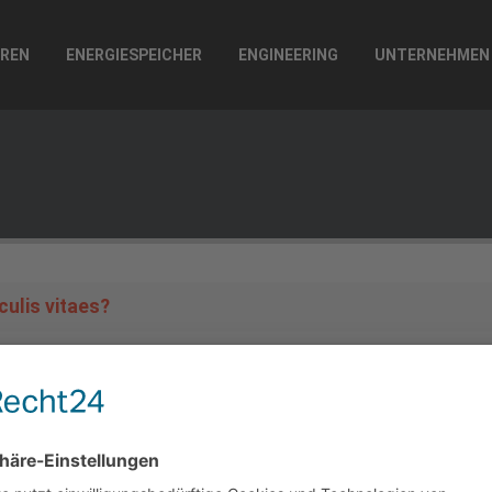
REN
ENERGIESPEICHER
ENGINEERING
UNTERNEHMEN
culis vitaes?
aculis vitaes?
CONTACT US