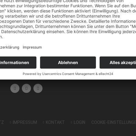
MAMotec GmbH
Fritz-Minhardt-Straße 1
D-76456 Kuppenheim
+ 49 7222 / 506 10 51
nico.albrecht@mamotec-online.de
FOLLOW US ON
TZ
IMPRESSUM
KONTAKT
LOGIN
COOKIE-EINSTELLUNG