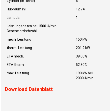
Zylinder (in Reihe)
6
Hubraum in l
12,74l
Lambda
1
Leistungsdaten bei 1500 U/min
Generatordrehzahl
mech. Leistung
150 kW
therm. Leistung
201,2 kW
ETA mech.
39,00%
ETA therm.
52,30%
max. Leistung
190 kW bei
2000U/min
Download Datenblatt