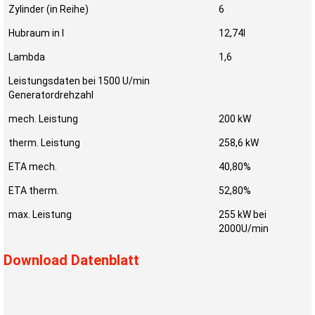
Zylinder (in Reihe)
6
Hubraum in l
12,74l
Lambda
1,6
Leistungsdaten bei 1500 U/min
Generatordrehzahl
mech. Leistung
200 kW
therm. Leistung
258,6 kW
ETA mech.
40,80%
ETA therm.
52,80%
max. Leistung
255 kW bei
2000U/min
Download Datenblatt